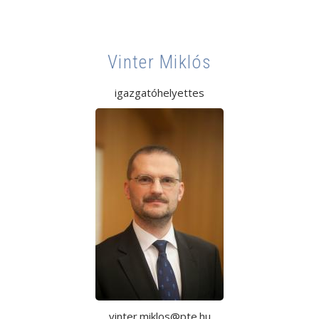
Vinter Miklós
igazgatóhelyettes
vinter.miklos@pte.hu