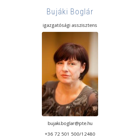
Bujáki Boglár
igazgatósági asszisztens
bujaki.boglar@pte.hu
+36 72 501 500/12480