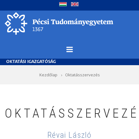
Ugrás
a
tartalomra
OKTATÁSI IGAZGATÓSÁG
Morzsa
Kezdőlap
Oktatásszervezés
OKTATÁSSZERVEZ
Révai László