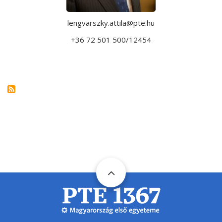
lengvarszky.attila@pte.hu
+36 72 501 500/12454