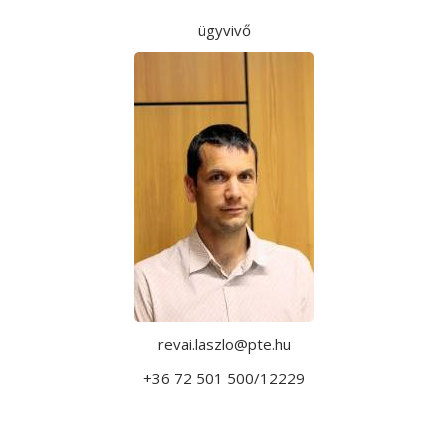
ügyvivő
revai.laszlo@pte.hu
+36 72 501 500/12229