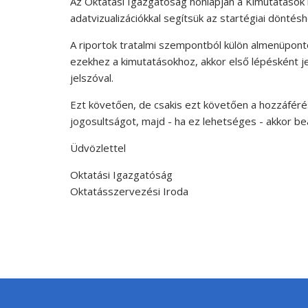
Az Oktatási Igazgatóság honlapján a Kimutatások 
adatvizualizációkkal segítsük az startégiai döntésh
A riportok tratalmi szempontból külön almenüponto
ezekhez a kimutatásokhoz, akkor első lépésként jel
jelszóval.
Ezt követően, de csakis ezt követően a hozzáféré
jogosultságot, majd - ha ez lehetséges - akkor beál
Üdvözlettel
Oktatási Igazgatóság
Oktatásszervezési Iroda