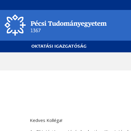
Ugrás
a
tartalomra
OKTATÁSI IGAZGATÓSÁG
Morzsa
Kedves Kolléga!