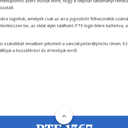
menüpontot azért hoztuk létre, hogy a Neptun tanulmányi rendsze
ozatalt.
kra tagoltuk, amelyek csak az arra jogosított felhasználók szám
entkezzen be, az oldal alján található PTE login linkre kattintva
si szándékát emailben jelezheti a vancsik.peter@pte.hu címen. Ez
lítjuk a hozzáférést és értesítjük erről.