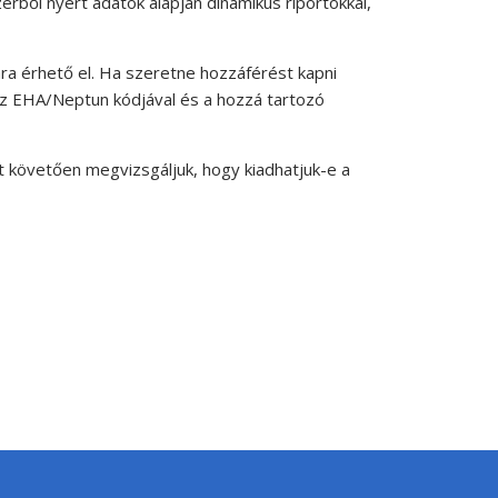
rből nyert adatok alapján dinamikus riportokkal,
ára érhető el. Ha szeretne hozzáférést kapni
, az EHA/Neptun kódjával és a hozzá tartozó
t követően megvizsgáljuk, hogy kiadhatjuk-e a