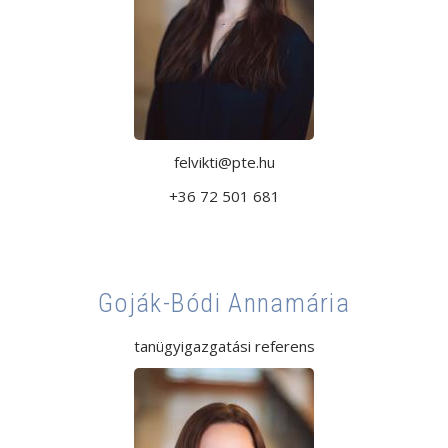
felvikti@pte.hu
+36 72 501 681
Goják-Bódi Annamária
tanügyigazgatási referens