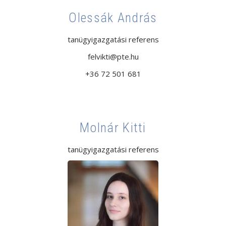
Olessák András
tanügyigazgatási referens
felvikti@pte.hu
+36 72 501 681
Molnár Kitti
tanügyigazgatási referens