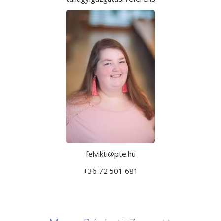
felvikti@pte.hu
+36 72 501 681