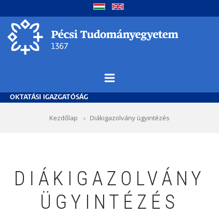
Ugrás
a
tartalomra
OKTATÁSI IGAZGATÓSÁG
Morzsa
Kezdőlap
Diákigazolvány ügyintézés
DIÁKIGAZOLVÁNY
ÜGYINTÉZÉS