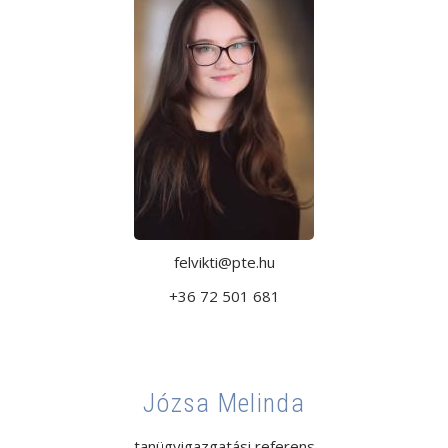
felvikti@pte.hu
+36 72 501 681
Józsa Melinda
tanügyigazgatási referens