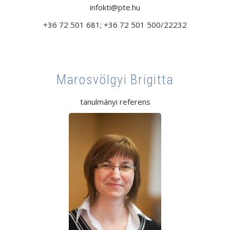
infokti@pte.hu
+36 72 501 681; +36 72 501 500/22232
Marosvölgyi Brigitta
tanulmányi referens