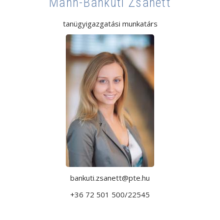
Mann-Bánkuti Zsanett
tanügyigazgatási munkatárs
bankuti.zsanett@pte.hu
+36 72 501 500/22545