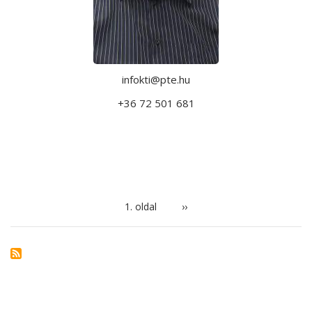
infokti@pte.hu
+36 72 501 681
OLDALSZÁMOZÁS
1. oldal
Következő
››
oldal