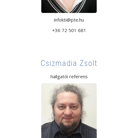
infokti@pte.hu
+36 72 501 681
Csizmadia Zsolt
hallgatói referens