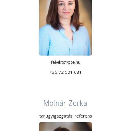
felvikti@pte.hu
+36 72 501 681
Molnár Zorka
tanügyigazgatási referens