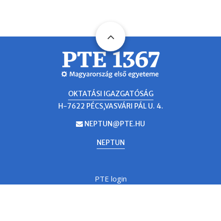
OKTATÁSI IGAZGATÓSÁG
H-7622 PÉCS,VASVÁRI PÁL U. 4.
NEPTUN@PTE.HU
EMAIL
NEPTUN
PTE login