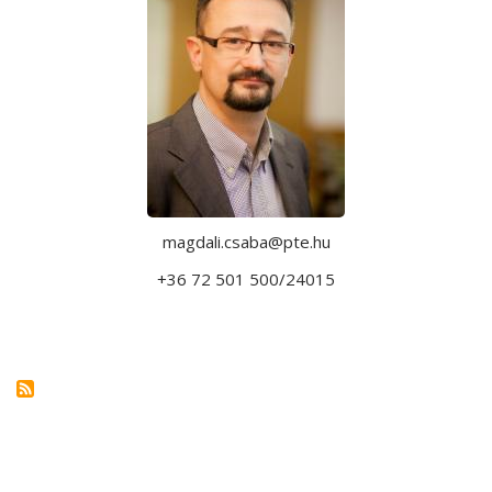
magdali.csaba@pte.hu
+36 72 501 500/24015