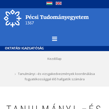
Ugrás
a
tartalomra
OKTATÁSI IGAZGATÓSÁG
Morzsa
Kezdőlap
Tanulmányi –és vizsgakedvezmények koordinálása
fogyatékossággal élő hallgatók számára