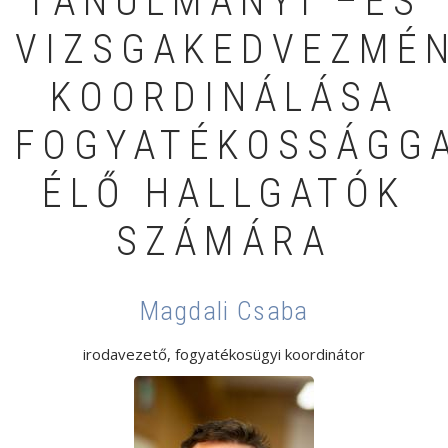
TANULMÁNYI –ÉS
VIZSGAKEDVEZMÉ
KOORDINÁLÁSA
FOGYATÉKOSSÁGG
ÉLŐ HALLGATÓK
SZÁMÁRA
Magdali Csaba
irodavezető, fogyatékosügyi koordinátor