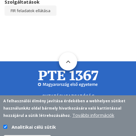
Szolgáltatások
FIR feladatok ellátása
OKTATÁSI IGAZGATÓSÁG
A felhasználói élmény javítása érdekében a webhelyen sütiket
H-7622 PÉCS,VASVÁRI PÁL U. 4.
használunk
Az oldal bármely hivatkozására való kattintással
További információk
NEPTUN@PTE.HU
EMAIL
hozzájárul a sütik létrehozásához.
Analitikai célú sütik
NEPTUN