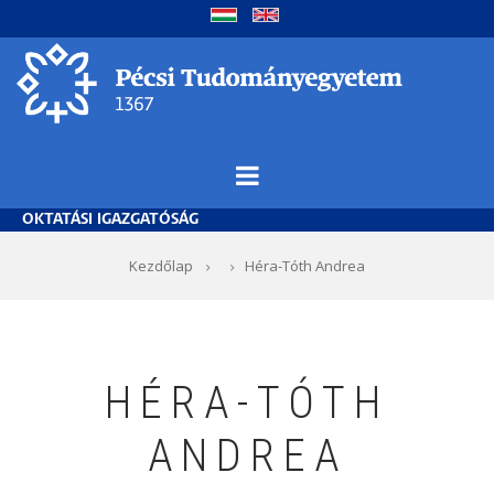
Ugrás
a
tartalomra
OKTATÁSI IGAZGATÓSÁG
Morzsa
Kezdőlap
Héra-Tóth Andrea
HÉRA-TÓTH
ANDREA