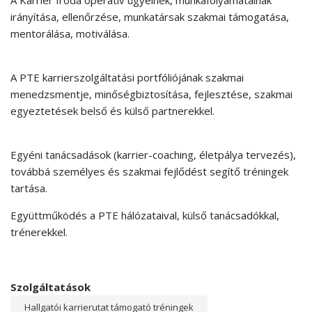
A Karrier Iroda operatív ügyeinek, munkafolyamatainak
irányítása, ellenőrzése, munkatársak szakmai támogatása,
mentorálása, motiválása.
A PTE karrierszolgáltatási portfóliójának szakmai
menedzsmentje, minőségbiztosítása, fejlesztése, szakmai
egyeztetések belső és külső partnerekkel.
Egyéni tanácsadások (karrier-coaching, életpálya tervezés),
továbbá személyes és szakmai fejlődést segítő tréningek
tartása.
Együttműködés a PTE hálózataival, külső tanácsadókkal,
trénerekkel.
Szolgáltatások
Hallgatói karrierutat támogató tréningek