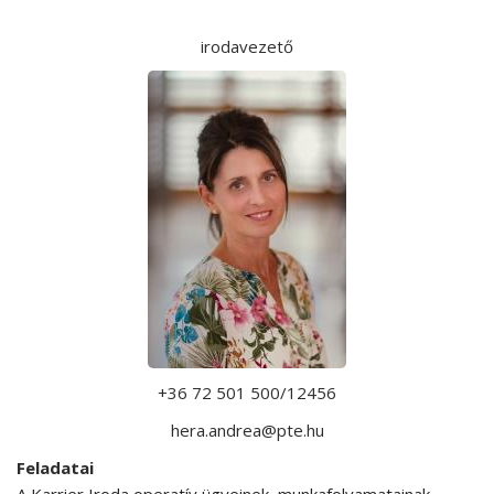
irodavezető
+36 72 501 500/12456
hera.andrea@pte.hu
Feladatai