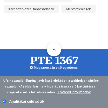
Karriertervezés, tanácsadások
Mentortréningek
OKTATÁSI IGAZGATÓSÁG
A felhasználói élmény javítása érdekében a webhelyen sütiket
H-7622 PÉCS,VASVÁRI PÁL U. 4.
használunk
Az oldal bármely hivatkozására való kattintással
További információk
NEPTUN@PTE.HU
EMAIL
hozzájárul a sütik létrehozásához.
Analitikai célú sütik
NEPTUN