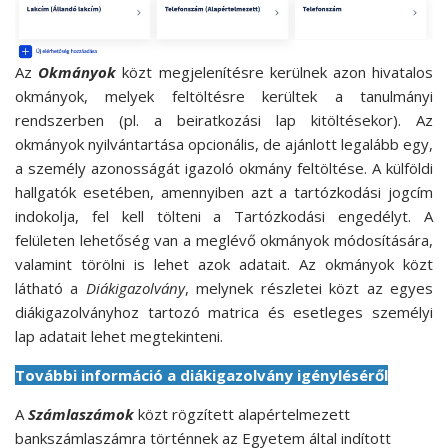
Az
Okmányok
közt megjelenítésre kerülnek azon hivatalos
okmányok, melyek feltöltésre kerültek a tanulmányi
rendszerben (pl. a beiratkozási lap kitöltésekor). Az
okmányok nyilvántartása opcionális, de ajánlott legalább egy,
a személy azonosságát igazoló okmány feltöltése. A külföldi
hallgatók esetében, amennyiben azt a tartózkodási jogcím
indokolja, fel kell tölteni a Tartózkodási engedélyt. A
felületen lehetőség van a meglévő okmányok módosítására,
valamint törölni is lehet azok adatait. Az okmányok közt
látható a
Diákigazolvány
, melynek részletei közt az egyes
diákigazolványhoz tartozó matrica és esetleges személyi
lap adatait lehet megtekinteni.
További információ a diákigazolvány igényléséről
A
Számlaszámok
közt rögzített alapértelmezett
bankszámlaszámra történnek az Egyetem által indított