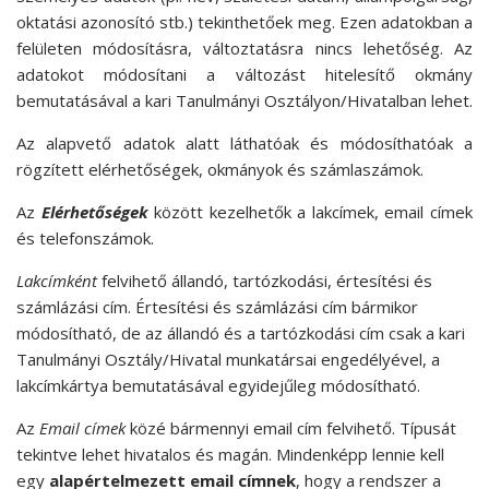
oktatási azonosító stb.) tekinthetőek meg. Ezen adatokban a
felületen módosításra, változtatásra nincs lehetőség. Az
adatokot módosítani a változást hitelesítő okmány
bemutatásával a kari Tanulmányi Osztályon/Hivatalban lehet.
Az alapvető adatok alatt láthatóak és módosíthatóak a
rögzített elérhetőségek, okmányok és számlaszámok.
Az
Elérhetőségek
között kezelhetők a lakcímek, email címek
és telefonszámok.
Lakcímként
felvihető állandó, tartózkodási, értesítési és
számlázási cím. Értesítési és számlázási cím bármikor
módosítható, de az állandó és a tartózkodási cím csak a kari
Tanulmányi Osztály/Hivatal munkatársai engedélyével, a
lakcímkártya bemutatásával egyidejűleg módosítható.
Az
Email címek
közé bármennyi email cím felvihető. Típusát
tekintve lehet hivatalos és magán. Mindenképp lennie kell
egy
alapértelmezett email címnek
, hogy a rendszer a