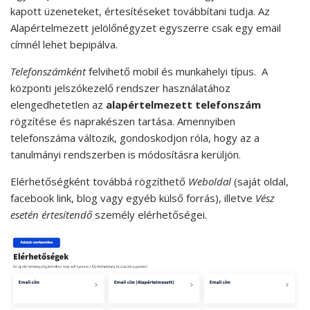
kapott üzeneteket, értesítéseket továbbítani tudja. Az
Alapértelmezett jelölőnégyzet egyszerre csak egy email
címnél lehet bepipálva.
Telefonszámként
felvihető mobil és munkahelyi típus. A
központi jelszókezelő rendszer használatához
elengedhetetlen az
alapértelmezett telefonszám
rögzítése és naprakészen tartása. Amennyiben
telefonszáma változik, gondoskodjon róla, hogy az a
tanulmányi rendszerben is módosításra kerüljön.
Elérhetőségként továbbá rögzíthető
Weboldal
(saját oldal,
facebook link, blog vagy egyéb külső forrás), illetve
Vész
esetén értesítendő
személy elérhetőségei.