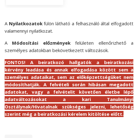
A
Nyilatkozatok
fülön látható a felhasználó által elfogadott
valamennyi nyilatkozat.
A
Módosítási előzmények
felületen ellenőrizhető a
személyes adatokban bekövetkezett változások.
FONTOS! A beiratkozó hallgatók a beiratkozási
kérvény leadása és annak elfogadása között sem a
személyes adataikat, sem az előképzettségüket nem
módosíthatják. A felvételi során hibásan megadott
adatokat, vagy a felvételit követően életbe lépő
adatváltozásokat a kari Tanulmányi
Osztálynak/Hivatalnak szükséges jelezni, lehetőség
szerint még a beiratkozási kérelem kitöltése előtt.