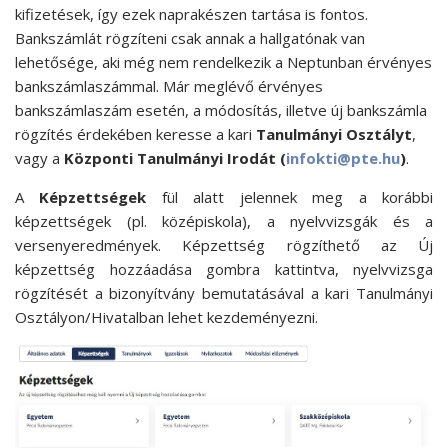
kifizetések, így ezek naprakészen tartása is fontos.
Bankszámlát rögzíteni csak annak a hallgatónak van
lehetősége, aki még nem rendelkezik a Neptunban érvényes
bankszámlaszámmal. Már meglévő érvényes
bankszámlaszám esetén, a módosítás, illetve új bankszámla
rögzítés érdekében keresse a kari
Tanulmányi Osztályt
,
vagy a
Központi Tanulmányi Irodát (
infokti@pte.hu
)
.
A
Képzettségek
fül alatt jelennek meg a korábbi
képzettségek (pl. középiskola), a nyelvvizsgák és a
versenyeredmények. Képzettség rögzíthető az Új
képzettség hozzáadása gombra kattintva, nyelvvizsga
rögzítését a bizonyítvány bemutatásával a kari Tanulmányi
Osztályon/Hivatalban lehet kezdeményezni.