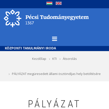
Ugrás
a
tartalomra
KÖZPONTI TANULMÁNYI IRODA
Morzsa
Kezdőlap
KTI
Átsorolás
PÁLYÁZAT megüresedett állami ösztöndíjas hely betöltésére
PÁLYÁZAT