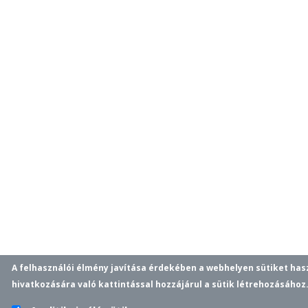
A felhasználói élmény javítása érdekében a webhelyen sütiket ha
hivatkozására való kattintással hozzájárul a sütik létrehozásához