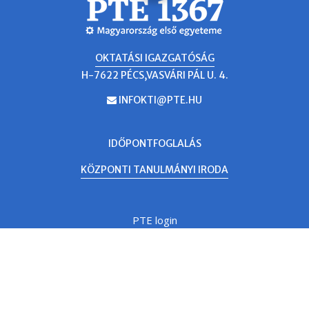
OKTATÁSI IGAZGATÓSÁG
H-7622 PÉCS,VASVÁRI PÁL U. 4.
INFOKTI@PTE.HU
EMAIL
IDŐPONTFOGLALÁS
KÖZPONTI TANULMÁNYI IRODA
PTE login