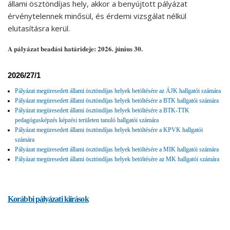
állami ösztöndíjas hely, akkor a benyújtott pályázat
érvénytelennek minősül, és érdemi vizsgálat nélkül
elutasításra kerül.
A pályázat beadási határideje: 2026. június 30.
2026/27/1
Pályázat megüresedett állami ösztöndíjas helyek betöltésére az ÁJK hallgatói számára
Pályázat megüresedett állami ösztöndíjas helyek betöltésére a BTK hallgatói számára
Pályázat megüresedett állami ösztöndíjas helyek betöltésére a BTK-TTK
pedagógusképzés képzési területen tanuló hallgatói számára
Pályázat megüresedett állami ösztöndíjas helyek betöltésére a KPVK hallgatói
számára
Pályázat megüresedett állami ösztöndíjas helyek betöltésére a MIK hallgatói számára
Pályázat megüresedett állami ösztöndíjas helyek betöltésére az MK hallgatói számára
Korábbi pályázati kiírások