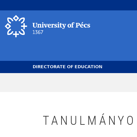
Skip
to
main
content
DIRECTORATE OF EDUCATION
Breadcrumb
TANULMÁNYO