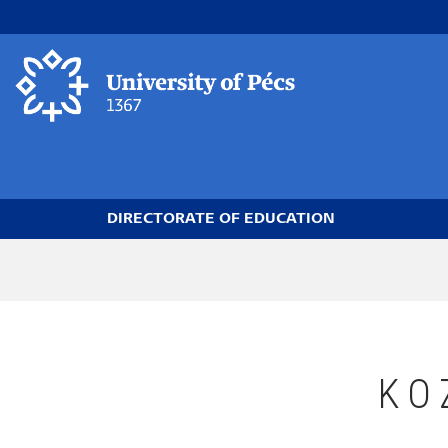
Skip
to
main
content
DIRECTORATE OF EDUCATION
Breadcrumb
KO