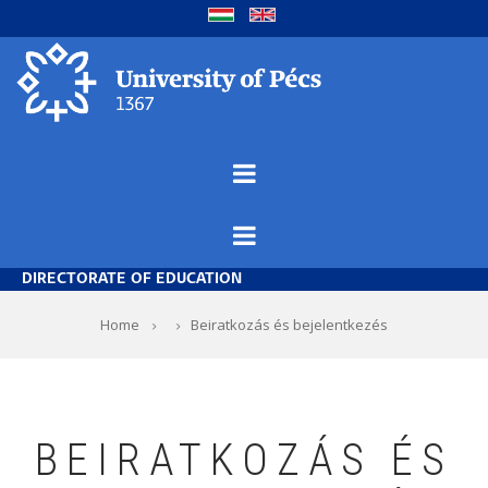
Skip
to
main
content
DIRECTORATE OF EDUCATION
Breadcrumb
Home
Beiratkozás és bejelentkezés
BEIRATKOZÁS ÉS